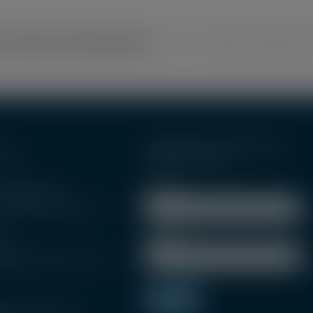
y, Choose Your Platform!
Facebook
Twitter
Reddit
Linke
ISCRIVITI ALLA NOSTRA
NEWSLETTER
iniello, 10
Nome
ano Mare di Rimini
Email
*
81
Cell. +39
elromagna.it