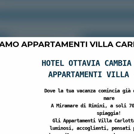
nto
IAMO APPARTAMENTI VILLA CAR
one:
HOTEL OTTAVIA CAMBIA
ulti:
APPARTAMENTI VILLA 
Dove la tua vacanza comincia già 
mare
A Miramare di Rimini, a soli 7
spiaggia!
 (es: 3-5-11)
Gli
Appartamenti Villa Carlott
luminosi, accoglienti, pensati 