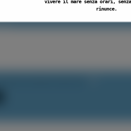
vivere il mare senza orari, senz
amere:
rinunce.
SCOPRI IL NUOVO S
ieste
 accetto le condizioni sulla Privacy