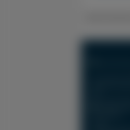
Share This Stor
Via Umberto Di M
47921 San Giuli
(RN)
Tel.
+39 0541 551
320 0438 430
E-mail:
info@andreahot