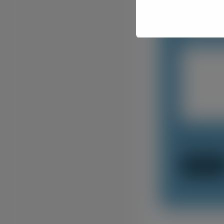
Numero c
Note/Rich
Ho letto e