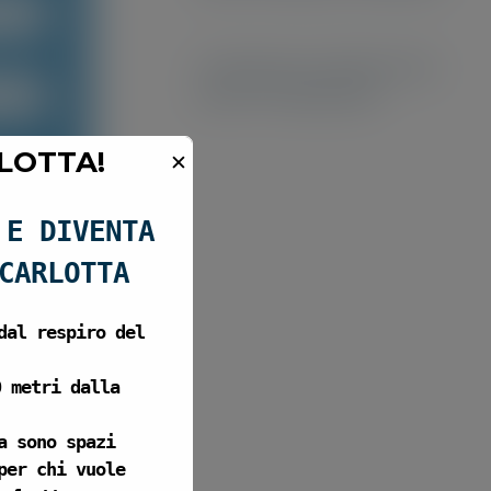
Due giorni in Hotel e due
giorni a Fiabilandia
LOTTA!
✕
 E DIVENTA
CARLOTTA
dal respiro del
0 metri dalla
a
sono spazi
per chi vuole