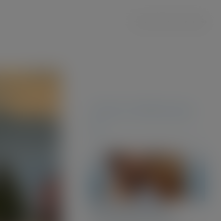
Home
/
Dintorni
/
Verucchio
Ultime offerte per
te
Offerta settimana
monolocale a Rimini