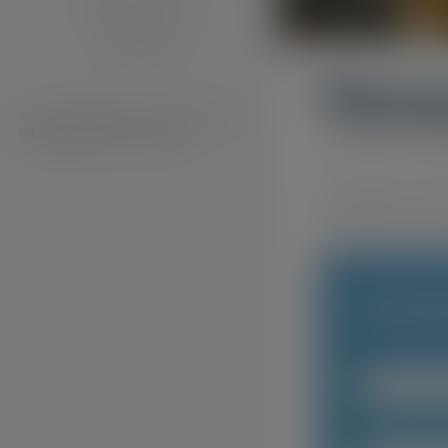
DOVE SIAMO E
CONTATTI
Veru
Tel: +39 0541 55181 / +39 320 0438 430
info@andreahotelromagna.it
Domina in posi
Da vedere, oltr
D’Assisi e il M
RICHI
Il tuo no
Data di ar