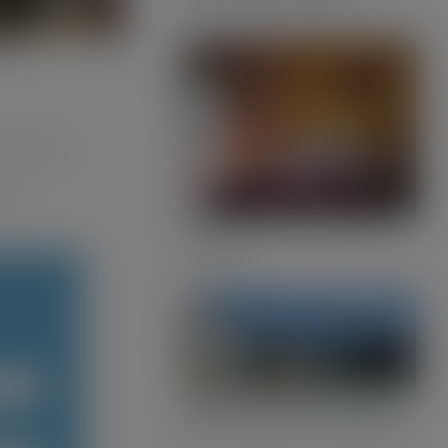
recchia.
sco
Godetevi l’estate all’hotel
Ottavia!
Due giorni in Hotel e due
giorni all’Italia in Miniatura