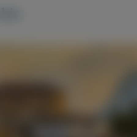
modal-check
hio