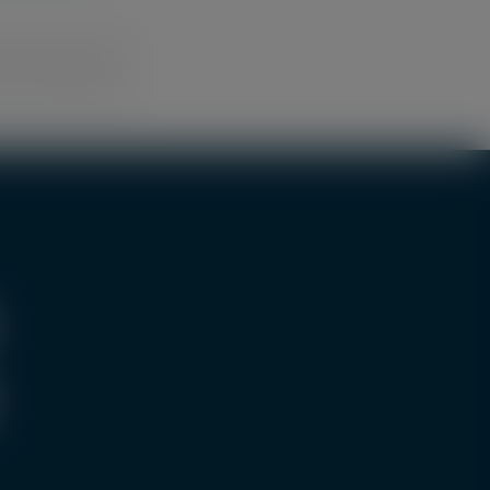
dIn
Tumblr
Pinterest
Vk
Email