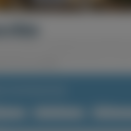
cchio
zione strategica lo splendido panorama della Valma
e alla Rocca, la Collegiata dei Santi Martino e France
useo Civico Archeologico.
EDI INFORMAZIONI
me
*
La tua email
*
Telefono
rivo